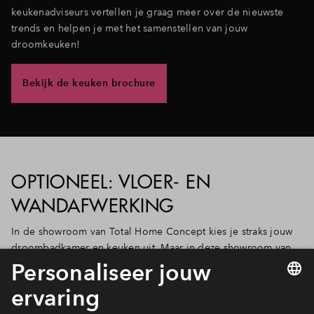
keukenadviseurs vertellen je graag meer over de nieuwste
trends en helpen je met het samenstellen van jouw
droomkeuken!
Bekijk de keuken brochure
OPTIONEEL: VLOER- EN
WANDAFWERKING
In de showroom van Total Home Concept kies je straks jouw
droombadkamer en keuken uit. Maar in deze showroom van
ruim 3000 m2, vind je ook een breed assortiment aan vloeren
en mogelijke wandafwerking. Om de keuze makkelijker te
maken hebben de interieurstylisten van Total Home Concept
met zorg en liefde inrichtingspakketten in diverse stijlen