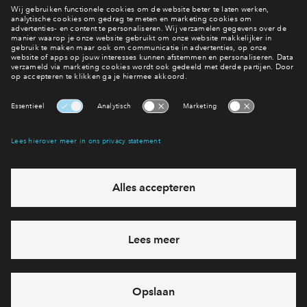
samengesteld; Romance, Urban, Pure en Trend. Bij de
samenstelling van het interieurpakket is er rekening
gehouden met de aanwezige vloerverwarming. De prijzen kan
je vinden in de keuken brochure.
Interesse? Meld je dan snel aan
Hiermee blijf je op de hoogte van het belangrijkste nieuws en
eventuele projecten
Ja, ik wil mij aanmelden
Heb je een vraag en wil je direct antwoord? Bel ons op
088
712 26 76
6 dagen per week beschikbaar (behalve tijdens