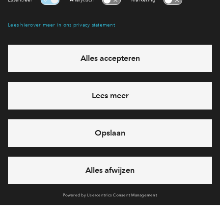
Interesse? Meld je dan snel aan
Hiermee blijf je op de hoogte van het belangrijkste nieuws en
eventuele projecten
Ja, ik wil mij aanmelden
Heb je een vraag en wil je direct antwoord? Bel ons op
088
712 26 76
6 dagen per week beschikbaar (behalve tijdens
feestdagen)
vandaag gesloten, zaterdag zijn we vanaf
10:00 uur weer
bereikbaar
via chat en telefoon