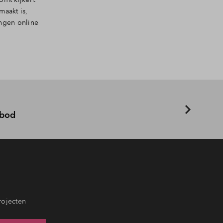
aakt is,
ngen online
nbod
rojecten