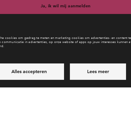
Ja, ik wil mij aanmelden
b je een vraag en wil je direct antwoord? Bel ons op
088 712 26 
6 dagen per week beschikbaar (behalve tijdens feestdagen)
vandaag van
10:00 - 13:00 uur
via chat en telefoon
Laat een bericht achter
Veelgestelde vragen