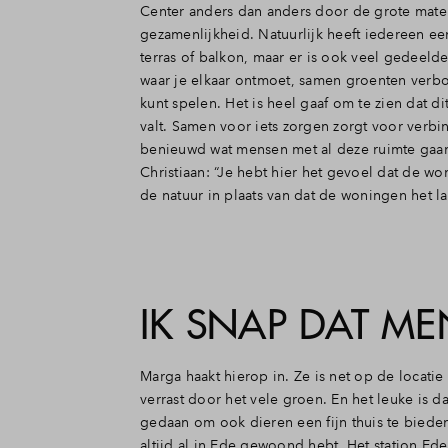
Center anders dan anders door de grote mate
gezamenlijkheid. Natuurlijk heeft iedereen ee
terras of balkon, maar er is ook veel gedeeld
waar je elkaar ontmoet, samen groenten verb
kunt spelen. Het is heel gaaf om te zien dat di
valt. Samen voor iets zorgen zorgt voor verbi
benieuwd wat mensen met al deze ruimte gaa
Christiaan: “Je hebt hier het gevoel dat de wo
de natuur in plaats van dat de woningen het 
IK SNAP DAT M
Marga haakt hierop in. Ze is net op de locatie g
verrast door het vele groen. En het leuke is da
gedaan om ook dieren een fijn thuis te bieden.
altijd al in Ede gewoond hebt. Het station Ede