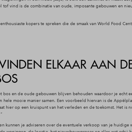
eel tof vind is de combinatie van oude, imposante gebouwen en ni
ls enthousiaste kopers te spreken die de smaak van World Food Cent
VINDEN ELKAAR AAN D
BOS
. Het bos en de oude gebouwen blijven behouden waardoor je echt e
n hele mooie manier samen. Een voorbeeld hiervan is de Appèlplaat
taat hier op een kruispunt van het verleden en de toekomst. Het is n
!”
 en kunnen je adviseren over de eventuele verkoop van je huidige
de woningen, de locatie, het nieuwbouwproces en alles wat erbij k