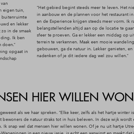
 van
“Het gebied begint steeds meer te leven. Het nie
n eigen tuin,
in aanbouw en de plannen voor het restaurant in
e buitenruimte
en de Experience krijgen steeds meer vorm. Ik r
ouwd en lekker
belangstellenden altijd aan op de locatie te gaa
t zo in de smaak
sfeer te proeven. Ga er lekker een middag op ui
nding. Ik ben
terrein te verkennen. Maak een mooie wandeling
n doen.”
gebouwen, ga de natuur in. Lekker genieten, en
ning opgaat in
nadenken of je dit iedere dag wel zou willen.”
landschap
ENSEN HIER WILLEN WO
eweest als we haar spreken. “Elke keer, zelfs als het hartje winter i
t bewoners de natuur straks tot in huis beleven. In deze wijk wordt 
 Ik snap wel dat mensen hier willen wonen. Of je nu uit hartje Utre
-Wageningen in een nieuw jasje, is echt een aanwinst en maakt dat j