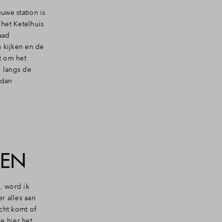
uwe station is
 het Ketelhuis
aad
n kijken en de
t om het
 langs de
 dan
NEN
s, word ik
er alles aan
cht komt of
e hier het