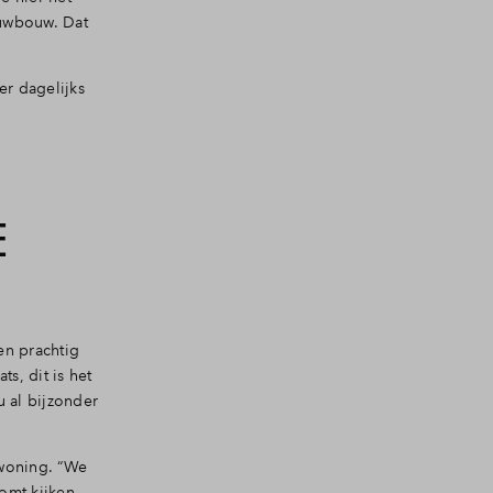
euwbouw. Dat
er dagelijks
E
en prachtig
s, dit is het
u al bijzonder
 woning. “We
omt kijken.