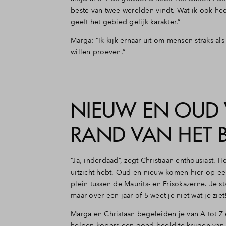
beste van twee werelden vindt. Wat ik ook h
geeft het gebied gelijk karakter.”
Marga: “Ik kijk ernaar uit om mensen straks a
willen proeven.”
NIEUW EN OUD 
RAND VAN HET 
“Ja, inderdaad”, zegt Christiaan enthousiast
uitzicht hebt. Oud en nieuw komen hier op ee
plein tussen de Maurits- en Frisokazerne. Je s
maar over een jaar of 5 weet je niet wat je ziet
Marga en Christaan begeleiden je van A tot Z
helpen kopers een goed beeld te krijgen van 