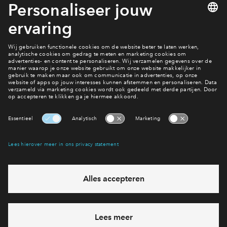
Bij de inschrijving van De Gelderse Stadstuin fase 2 heb je
een Mijn Eigen Huis account nodig. Hierin staan jouw
persoonlijke gegevens, de contractstukken zodra deze
gereed zijn en kan je je voorkeuren doorgeven als de
verkoop is gestart. Heb je nog geen account? Maar er dan
snel een aan. Via onderstaande button lees je hoe je dit doet.
Interesse? Meld je dan snel aan
Hiermee blijf je op de hoogte van het belangrijkste nieuws en
eventuele projecten
Ja, ik wil mij aanmelden
Heb je een vraag en wil je direct antwoord? Bel ons op
088