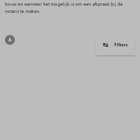
bouw en wanneer het mogelijk is om een afspraak bij de
Inloggen
notaris te maken.
Filters
woningtype
2 onder 1 
Hoekwonin
Tussenwon
Vrijstaande
Maisonnett
Apparteme