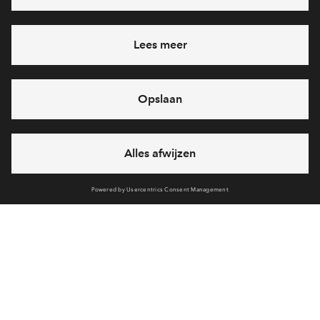
Heb je een vraag en wil je direct antwoord? Bel ons op
088
712 26 76
6 dagen per week beschikbaar (behalve tijdens
feestdagen)
vandaag gesloten, vrijdag zijn we vanaf
09:00 uur weer
bereikbaar
via chat en telefoon
Cookies
Over BPD
Disclaimer
Privacy statement
Klachten