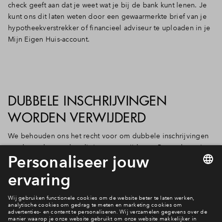
check geeft aan dat je weet wat je bij de bank kunt lenen. Je
kunt ons dit laten weten door een gewaarmerkte brief van je
hypotheekverstrekker of financieel adviseur te uploaden in je
Mijn Eigen Huis-account.
DUBBELE INSCHRIJVINGEN
WORDEN VERWIJDERD
We behouden ons het recht voor om dubbele inschrijvingen
zonder nadere aankondiging te verwijderen. Per toekomstig
huishouden wordt slechtst 1 inschrijving geaccepteerd. De
gekozen tenaamstelling op het inschrijfformulier wordt bij de
aankoop ook de tenaamstelling in de koop- en
aannemingsovereenkomst.