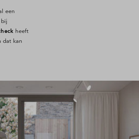
al een
bij
 check
heeft
n dat kan