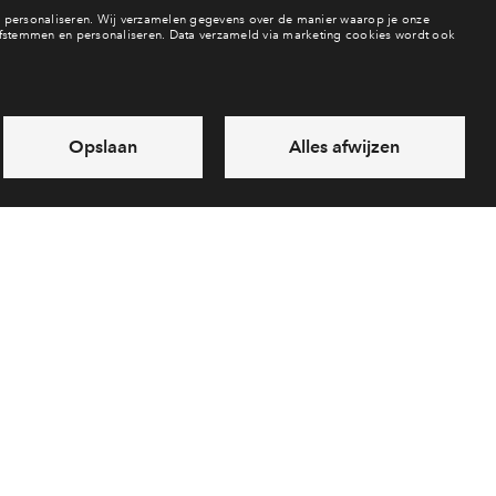
Beschikbaarheid
In aanbouw / bew
re