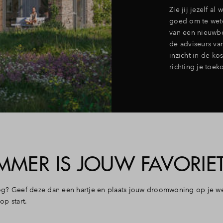
Zie jij jezelf a
goed om te wete
van een nieuwb
de adviseurs va
inzicht in de ko
richting je toek
ER IS JOUW FAVORIET
g? Geef deze dan een hartje en plaats jouw droomwoning op je wen
op start.