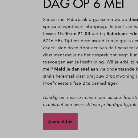
DAG OP 6 MEI
Samen met Rabobank organiseren we op
din
speciale hypotheek inloopdag. Je bent van h
tussen
10.00 en 21.00
uur bij
Rabobank Ede
6716 AE). Tijdens deze avond kun je gratis ee
check laten doen door een van de financieel a
document dat je na het gesprek ontvangt, kun 
toevoegen aan je inschrijving. Wil je erbij zij
mei?
Meld je dan snel aan
via onderstaande k
straks helemaal klaar om jouw droomwoning 
Proefmeesters fase 2 te bemachtigen.
Handig om mee te nemen: een actueel loonstr
eventueel een overzicht van je huidige hypoth
Aanmelden