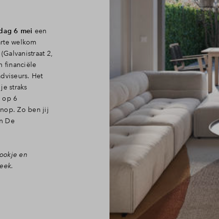
sdag 6 mei
een
arte welkom
(Galvanistraat 2,
n financiële
dviseurs. Het
je straks
n op 6
nop. Zo ben jij
in De
ookje en
eek.