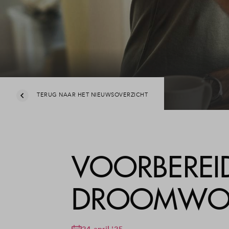
TERUG NAAR HET NIEUWSOVERZICHT
VOORBEREID
DROOMWON
24 april '25