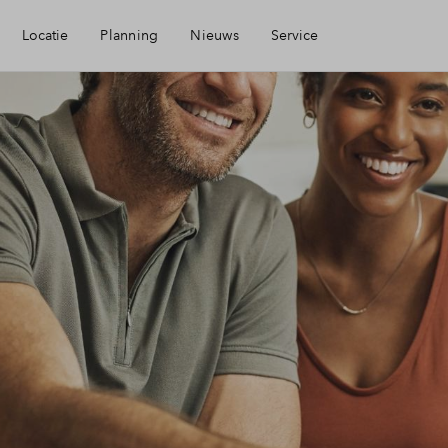
Locatie
Planning
Nieuws
Service
kbaarheid
Mijn Eigen Huis
zieningen
Financiele check
Financiering
Toewijzing
Woning kopen