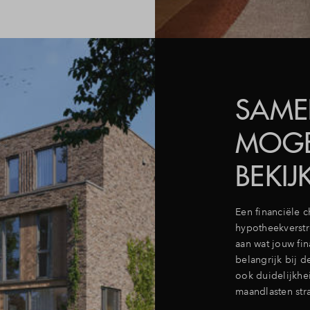
SAME
MOGE
BEKIJ
Een financiële 
hypotheekverstr
aan wat jouw fin
belangrijk bij d
ook duidelijkhei
maandlasten stra