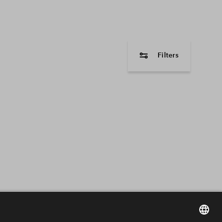
Filters
woningtype
2 onder 1 kapwon
Hoekwoning
Tussenwoning
Vrijstaande wonin
Maisonnette
Appartement