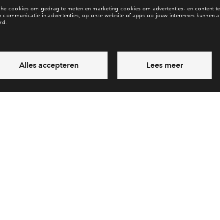
Wonen in de Proefmeesters
Meer informatie
Bereikbaarheid
Toewijzingsprocedu