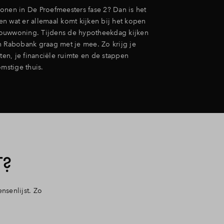
l wonen in De Proefmeesters fase 2? Dan is het
n wat er allemaal komt kijken bij het kopen
ouwwoning. Tijdens de hypotheekdag kijken
n Rabobank graag met je mee. Zo krijg je
sten, je financiële ruimte en de stappen
omstige thuis.
?
senlijst. Zo