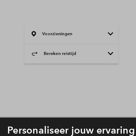
Voorzieningen
Bereken reistijd
Selecteer vervoermiddel
Selecteer vervoermiddel
10min
30min
60min
Onderwijs
Voorzieningen
Bereikbaarheid