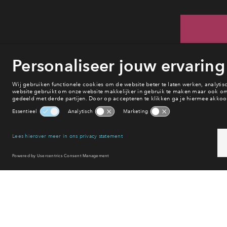
He
va