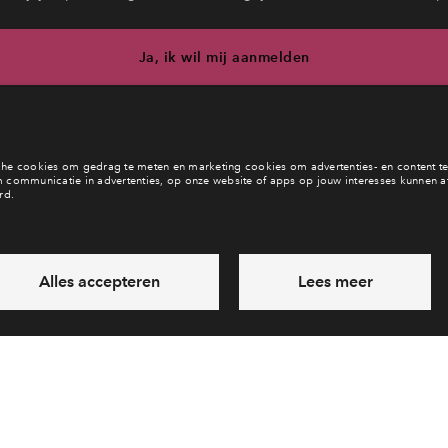
Ja, ik wil mij aanmelden
b je een vraag en wil je direct antwoord? Bel ons op
088 712 26 
6 dagen per week beschikbaar (behalve tijdens feestdagen)
ndaag gesloten, vrijdag zijn we vanaf
09:00 uur weer bereikba
via chat en telefoon
Laat een bericht achter
Veelgestelde vragen