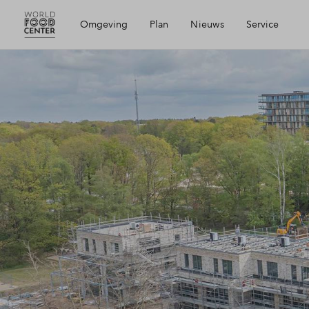
Omgeving
Plan
Nieuws
Service
Ligging
Visie
Mijn Eigen Huis
Bereikbaarheid
Wijken
Financiele check
Voorzieningen
Planning
Financiering
Geschiedenis
Partners
Toewijzing
Ede
Woning kopen