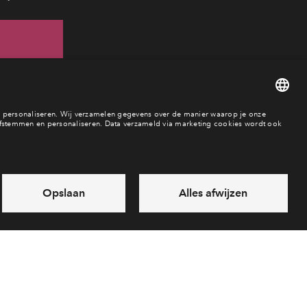
76
ar