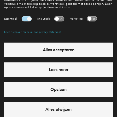
Een vraag?
Bekijk de veel gestelde
Interesse? Meld je dan snel aan
Hiermee blijf je op de hoogte van het belangrijkste nieuws en
eventuele projecten
Ja, ik wil mij aanmelden
Heb je een vraag en wil je direct antwoord? Bel ons op
088
712 26 76
6 dagen per week beschikbaar (behalve tijdens
feestdagen)
vandaag van
10:00 - 13:00 uur