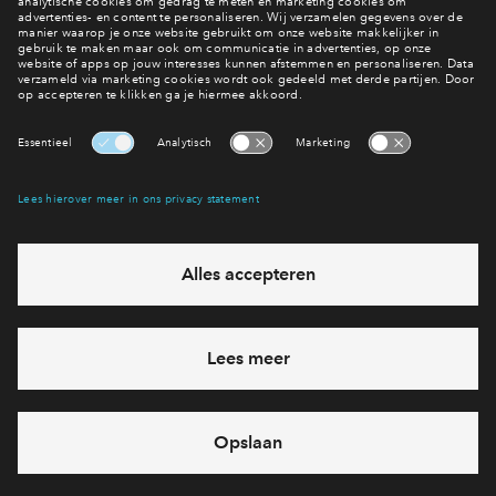
Een vraag?
Bekijk de veel gestelde
Interesse? Meld je dan snel aan
Hiermee blijf je op de hoogte van het belangrijkste nieuws en
eventuele projecten
Ja, ik wil mij aanmelden
Heb je een vraag en wil je direct antwoord? Bel ons op
088
712 26 76
6 dagen per week beschikbaar (behalve tijdens
feestdagen)